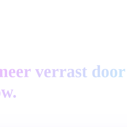
meer verrast door
ow.
sh. Liquid geeft je real-time inzicht in je runway en laa
nario's zien. Zie tekorten maanden van tevoren aanko
 basis van zekerheid.