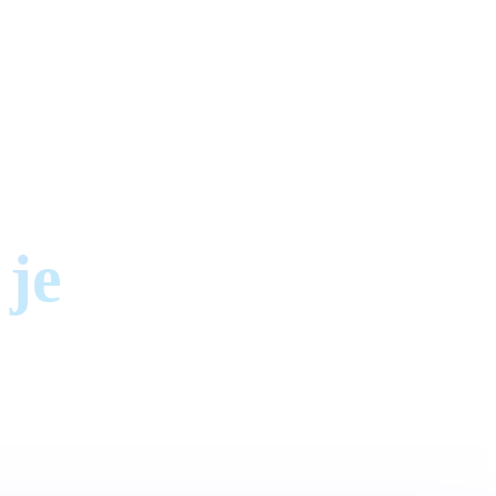
 je
t je direct de
men en neem