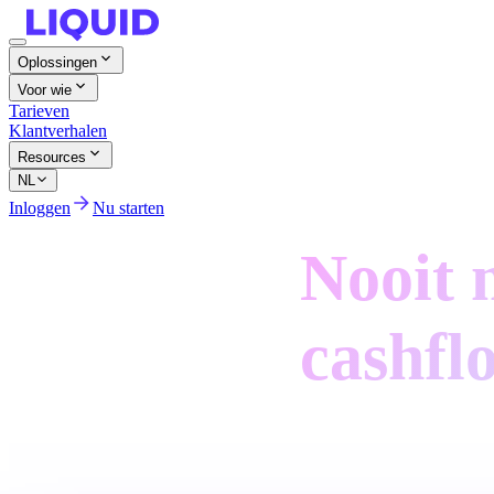
Oplossingen
Voor wie
Tarieven
Klantverhalen
Resources
NL
Inloggen
Nu starten
Cashflow & Scenario's
Nooit 
cashfl
Winst is geen ca
impact van sce
beslissingen op