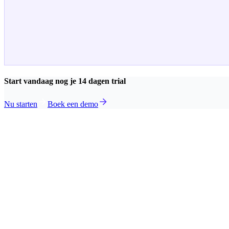
Start vandaag nog je 14 dagen trial
Nu starten
Boek een demo
shflow Analytics
Rolling Forecasts