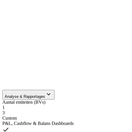
Managementrapportages in PDF
Kostenplaatsen
Exact Online & Twinfield
Prognoses
Consolidatie
Import en Export
—
Geavanceerd
—
Gratis starten
3
—
Gratis starten
Gratis starten
—
Gratis starten
Analyse & Rapportages
Aantal entiteiten (BVs)
—
Standaard support
Max 3 scenario's
1
3
—
Custom
P&L, Cashflow & Balans Dashboards