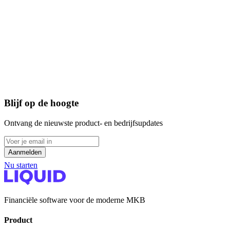
Betaal ik per gebruiker of per administratie?
Het pakket dat je kiest (Pro, Scale of Max) bepaalt hoe veel
administraties, gebruikers en scenario's je hebt. Als je meer nodig
hebt dan de mogelijkheden van Pro of Scale kijken we graag met je
mee voor een Max voorstel op maat.
Een overzicht van de features per pakket vind je hierboven op deze
pagina.
Blijf op de hoogte
Ontvang de nieuwste product- en bedrijfsupdates
Aanmelden
Nu starten
Financiële software voor de moderne MKB
Product