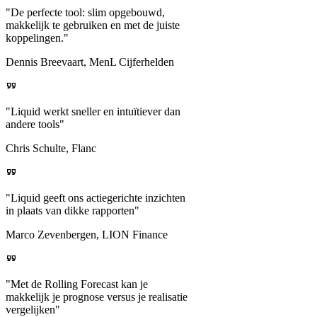
"De perfecte tool: slim opgebouwd,
Personeel uit Nmbrs importeren
makkelijk te gebruiken en met de juiste
In-app support
koppelingen."
Standaard support
Prognose vs. Realisatie
Geconsolideerde PDF rapportages
Standaard support
Dennis Breevaart, MenL Cijferhelden
—
Priority support
Prognosedata uit Excel importeren
"Liquid werkt sneller en intuïtiever dan
Geconsolideerde prognoses
Scenario planning
andere tools"
—
Max 3 scenario's
Onbeperkt
Chris Schulte, Flanc
Onbeperkt
Tabellen naar PDF exporteren
Bedrijfseconomisch Modelleren
Custom consolidatiegroepen
—
"Liquid geeft ons actiegerichte inzichten
—
in plaats van dikke rapporten"
Marco Zevenbergen, LION Finance
Tabellen naar XLSX exporteren
Custom variabelen in Model
"Met de Rolling Forecast kan je
makkelijk je prognose versus je realisatie
vergelijken"