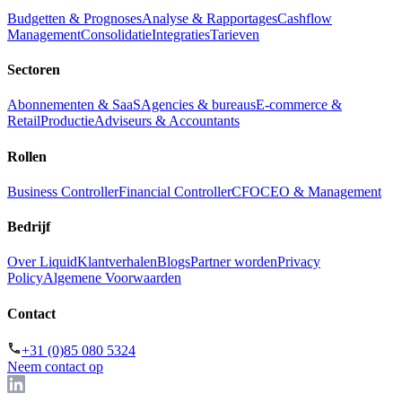
Budgetten & Prognoses
Analyse & Rapportages
Cashflow
Management
Consolidatie
Integraties
Tarieven
Sectoren
Abonnementen & SaaS
Agencies & bureaus
E-commerce &
Retail
Productie
Adviseurs & Accountants
Rollen
Business Controller
Financial Controller
CFO
CEO & Management
Bedrijf
Over Liquid
Klantverhalen
Blogs
Partner worden
Privacy
Policy
Algemene Voorwaarden
Contact
+31 (0)85 080 5324
Neem contact op